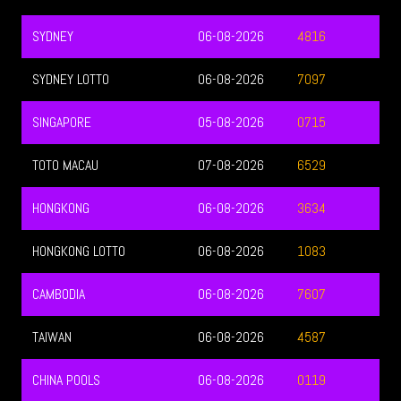
SYDNEY
06-08-2026
4816
SYDNEY LOTTO
06-08-2026
7097
SINGAPORE
05-08-2026
0715
TOTO MACAU
07-08-2026
6529
HONGKONG
06-08-2026
3634
HONGKONG LOTTO
06-08-2026
1083
CAMBODIA
06-08-2026
7607
TAIWAN
06-08-2026
4587
CHINA POOLS
06-08-2026
0119