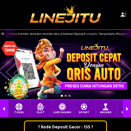
hadir bonus member lama dan member baru || Selamat Datang di Linejitu ! Harap Selalu Mengecek Me
TOGEL
SLOT
LIVE CASINO
SPORT
ARCADE
SABU
? Kode Deposit Gacor : 155 ?