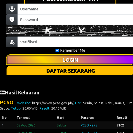
Remember Me
LOGIN
DAFTAR SEKARANG
Hasil Keluaran
PCSO
Website:
https://www.pcso.gov.ph/
, Hari:
Senin, Selasa, Rabu, Kamis, Jum
Sabtu
, Tutup:
20:00 WIB
, Result:
20:15 WIB
No
Tanggal
Hari
Pasaran
Result
1
08 Aug 2026
Sabtu
PCSO - 275
7102