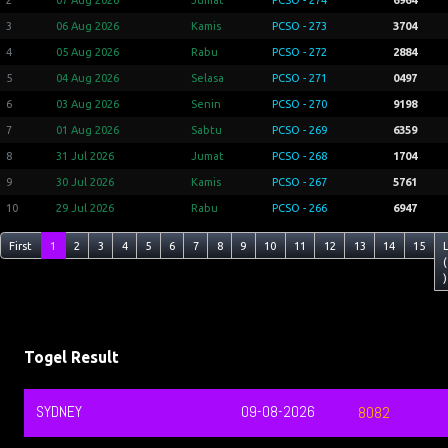
2
07 Aug 2026
Jumat
PCSO - 274
6964
3
06 Aug 2026
Kamis
PCSO - 273
3704
4
05 Aug 2026
Rabu
PCSO - 272
2884
5
04 Aug 2026
Selasa
PCSO - 271
0497
6
03 Aug 2026
Senin
PCSO - 270
9198
7
01 Aug 2026
Sabtu
PCSO - 269
6359
8
31 Jul 2026
Jumat
PCSO - 268
1704
9
30 Jul 2026
Kamis
PCSO - 267
5761
10
29 Jul 2026
Rabu
PCSO - 266
6947
First
1
2
3
4
5
6
7
8
9
10
11
12
13
14
15
(
)
Togel Result
SYDNEY
09-08-2026
8082