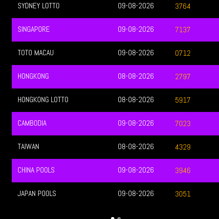
SYDNEY LOTTO
09-08-2026
3764
SINGAPORE
09-08-2026
7137
TOTO MACAU
09-08-2026
0712
HONGKONG
08-08-2026
2797
HONGKONG LOTTO
08-08-2026
5917
CAMBODIA
09-08-2026
7023
TAIWAN
08-08-2026
4329
CHINA POOLS
09-08-2026
3946
JAPAN POOLS
09-08-2026
3051