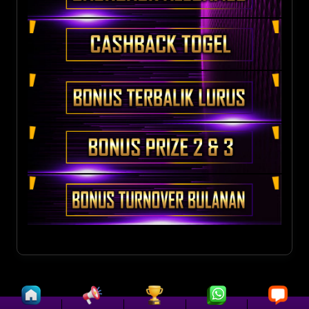
-
TELKOMSEL
: |
Bonus Bisa Di klaim 1 Hari Sekali, Reset Setiap Hari
Jika Tidak Di Klaim Dan Sudah Di Mainkan Maka Bonus
Jam 00.01 Wib.
Tidak Bisa Di Claim lagi.
Member Bisa Melakukan Withdraw Dengan Syarat
CASHBACK ALL GAMES 10%
Jika Tidak Mencapai Target Turnover Dan Ingin
Turnover 3x Dari Total Turnover + Bonus. | Turnover x3 (
Melakukan Withdraw Maka Bonus Dan Saldo Kemenangan
Bonus Cashback 10% Hanya Berlaku Untuk
LIVECASINO & SLOT ) | Turnover x3 ( TOGEL & BOLA )
Akan Kami Tarik Kembali.
Sportsbook-Live Casino-Slot Dan Tembak Ikan.
Minimal Deposit Rp 50.000 Untuk Bisa Claim Bonus
Member Bisa Melakukan Withdraw Setelah Minimal
Bonus Cashback 10% Secara Otomatis Masuk ke User
CASHBACK TOGEL UP 3%
Deposit Harian
Mencapai Turnover Sebanyak 7x Dari Deposit + Bonus.
ID Anda Setiap Hari Senin Pukul 10.00 WIB.
Maksimal Bonus Yang Di Berikan Untuk Permainan
Jika Terdapat Kesamaan IP Address Maka Bonus Akan
Bonus Berlaku Untuk Semua Member LINEJITU
Bonus Ini Akan Dihitung Dari Total Kekalahan Anda
Togel Rp 5.000,-
Dibatalkan. Nama Dan No Rekening ,No Hp Dan Email
Perhitungan Win Lose Dari Awal Bulan - Akhir Bulan
Selama 1 Periode (Senin - Minggu)
Maksimal Bonus Yang Di Berikan Untuk Permainan
Harus Valid/Benar Jika Tidak Bonus New Member Akan
Setiap Bulannya.
BONUS TERBALIK LURUS
Minimal Kekalahan Untuk Bisa Mendapatkan Bonus
Tembak Ikan-Slot-Live Casino-Bola Rp 50.000,-
Dibatalkan.
Bonus Cashback Di Hitung Dari Akumulasi Lose Semua
Cashback Adalah IDR 100.000,-.
Jika Ingin Klaim Bonus Deposit Harian Silakan
Pihak LINEJITUAkan Memblokir Akun Anda Jika
Minimal "WAJIB" Melakukan Taruhan Senilai
Pasaran Togel ( Hanya Di Hitung Betinggan 4D-3D-2D).
Total kalah 100 Ribu s/d 10 Juta = 3%
Konfirmasi Ke Livechat Atau WA Saat Melakukan Deposit.
Terindikasi Melakukan Kecurangan.
Rp.30.000,- / PASARAN (KHUSUS 4D/3D/2D).
Total kalah 200 Ribu s/d 50 Juta = 1%
Total kalah 11 Juta s/d 50 Juta = 4%
Jika Tidak Di Klaim Dan Sudah Di Mainkan Maka Bonus
Minimal "WAJIB" Melakukan Taruhan Senilai Rp.1.000,-
BONUS PRIZE2 & PRIZE 3
Total kalah 51 Juta s/d 300 Juta = 2%
Total kalah 51 Juta s/d 200 Juta = 5%
Tidak Bisa Di Klaim Lagi.
/ ANGKA (KHUSUS 4D/3D/2D).
Total kalah 300 Juta Keatas = 3%
Total kalah 201 Juta s/d 1M = 7%
Bila Withdraw Tidak Mencapai Target Maka Bonus Dan
HADIAH PRIZE 2 & 3 (PASARAN SYDNEY-SINGAPORE-
Khusus Untuk Pasaran SINGAPORE (Senin & Kamis
Pihak LINEJITUBerhak Untuk Membatalkan Bonus
Total kalah 1M s/d 3M = 8%
Dana Kemenangan Nya Akan Kami Tarik Kembali.
HONGKONG):
Tidak Termasuk Dalam Hitungan).
Cashback Togel 3%, Jika Terdapat Tindak Kecurangan
Total kalah 3 M keatas = 10%
Bonus & kemenagan Akan Di Batalkan / ditarik Apabila
HADIAH PRIZE 2 : 4D = Rp.75.000,- 3D = Rp.25.000,-
BONUS TURNOVER BULANAN
Hadiah Tidak Berlaku Untuk Member Yang Telah
Atau Kesengajaan Untuk Memanipulasi Bonus.
Pihak LINEJITU Berhak Untuk Membatalkan Bonus
Ditemukan Adanya Kesamaan Nama ,No Rekening, Email ,
HADIAH PRIZE 3 : 4D = Rp.25.000,- 3D = Rp.10.000,-
Menang Taruhan PRIZE 1.
Pihak LINEJITUAkan Memblokir Akun Anda Jika
Cashback 10%, Jika Terdapat Tindak Kecurangan Atau
Event Ini Berlaku Untuk Semua Jenis Permainan Kecuali
Nomor Telepon Dan IP
Minimal "WAJIB" Melakukan Taruhan Senilai
Jika Member Telah Menang / WIN Prize 1 (432D/Colok)
Terindikasi Melakukan Kecurangan.
Kesengajaan Untuk Memanipulasi Bonus.
Togel.
Pihak LinejituAkan Memblokir Akun & menarik semua
Rp.30.000,- / PASARAN (KHUSUS 4D/3D/2D).
Tidak Di Benarkan Klaim Hadiah Prize 2 & 3 Lagi.
Pihak LINEJITU Akan Memblokir Akun Anda Jika
Semua Member Berhak Mengikuti Promo ini.
credit Anda Jika Terindikasi Melakukan Kecurangan.
Minimal "WAJIB" Melakukan Taruhan Senilai Rp.1.000,-
Hadiah Prize 2 atau Prize 3 "WAJIB" Diklaim Oleh