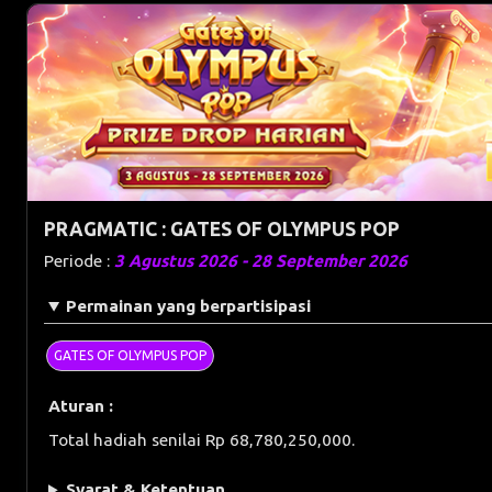
PRAGMATIC : GATES OF OLYMPUS POP
Periode :
3 Agustus 2026 - 28 September 2026
Permainan yang berpartisipasi
GATES OF OLYMPUS POP
Aturan :
Total hadiah senilai Rp 68,780,250,000.
Syarat & Ketentuan