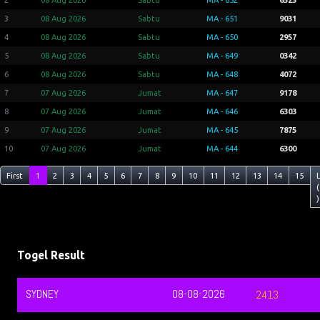
2
08 Aug 2026
Sabtu
MA - 652
6525
3
08 Aug 2026
Sabtu
MA - 651
9031
4
08 Aug 2026
Sabtu
MA - 650
2957
5
08 Aug 2026
Sabtu
MA - 649
0342
6
08 Aug 2026
Sabtu
MA - 648
4072
7
07 Aug 2026
Jumat
MA - 647
9178
8
07 Aug 2026
Jumat
MA - 646
6303
9
07 Aug 2026
Jumat
MA - 645
7875
10
07 Aug 2026
Jumat
MA - 644
6300
First
1
2
3
4
5
6
7
8
9
10
11
12
13
14
15
(
)
Togel Result
SYDNEY
08-08-2026
2413