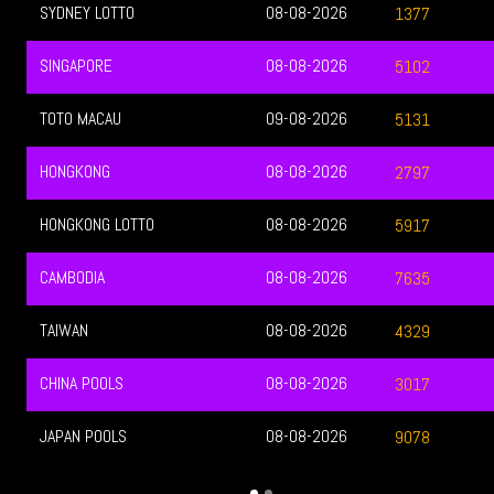
SYDNEY LOTTO
08-08-2026
1377
SINGAPORE
08-08-2026
5102
TOTO MACAU
09-08-2026
5131
HONGKONG
08-08-2026
2797
HONGKONG LOTTO
08-08-2026
5917
CAMBODIA
08-08-2026
7635
TAIWAN
08-08-2026
4329
CHINA POOLS
08-08-2026
3017
JAPAN POOLS
08-08-2026
9078