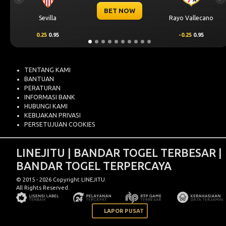
BET NOW
Rayo Vallecano
Alaves
-0.25
0.95
0.00
0.62
TENTANG KAMI
BANTUAN
PERATURAN
INFORMASI BANK
HUBUNGI KAMI
KEBIJAKAN PRIVASI
PERSETUJUAN COOKIES
LINEJITU | BANDAR TOGEL TERBESAR |
BANDAR TOGEL TERPERCAYA
© 2015 - 2026 Copyright LINEJITU.
All Rights Reserved.
LAPOR PUSAT